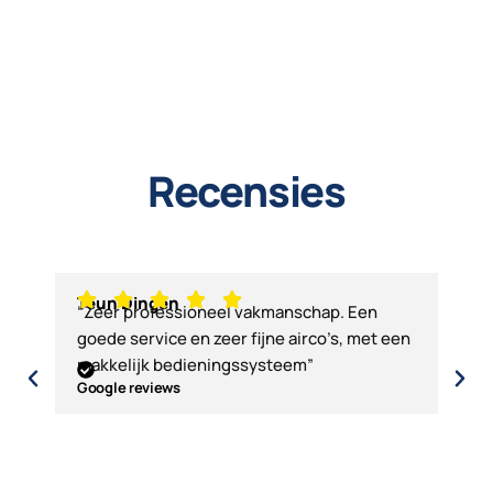
Recensies
Teun Dingen
Jak
“Zeer professioneel vakmanschap. Een
“Ben
goede service en zeer fijne airco’s, met een
echt
makkelijk bedieningssysteem”
man
Google reviews
Goog