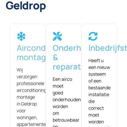
Geldrop
Airconditioning
Onderhoud
Inbedrijfst
montage​
&
Heeft u
reparatie​
een nieuw
Wij
systeem
verzorgen
Een airco
of een
professionele
moet
bestaande
airconditioning
goed
installatie
montage
onderhouden
die
in Geldrop
worden
correct
voor
om
moet
woningen,
betrouwbaar
worden
appartementen,
en