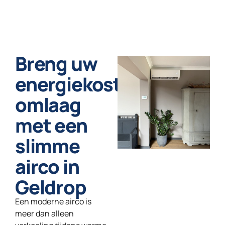
Breng uw
energiekosten
omlaag
met een
slimme
airco in
Geldrop
Een moderne airco is
meer dan alleen