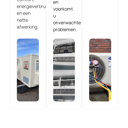
en
energieverbruik
voorkomt
en een
u
nette
onverwachte
afwerking.
problemen.