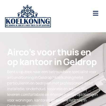
Airco’s voor thuis en
op kantoor in Geldrop
Bent u op zoek naar een betrouwbare specialist voor
airconditioning in Geldrop? Koelkoning helpt
particulieren en bedrijven met professionele airco
installatie, onderhoud, reparatie en advies. Wij
leveren comfortabele en energiezuinige oplossingen
voor woningen, kantoren en andere ruimtes in
Geldrop en omgeving.