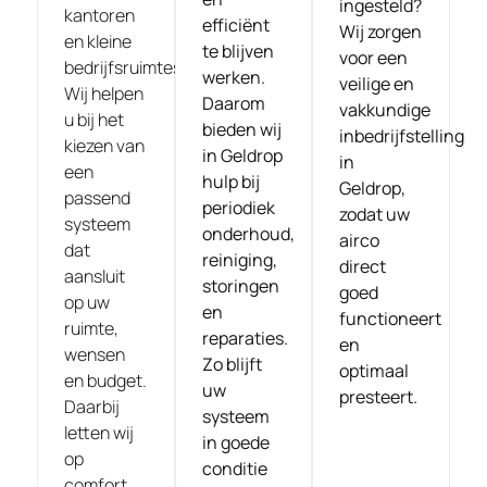
ingesteld?
kantoren
efficiënt
Wij zorgen
en kleine
te blijven
voor een
bedrijfsruimtes.
werken.
veilige en
Wij helpen
Daarom
vakkundige
u bij het
bieden wij
inbedrijfstelling
kiezen van
in Geldrop
in
een
hulp bij
Geldrop,
passend
periodiek
zodat uw
systeem
onderhoud,
airco
dat
reiniging,
direct
aansluit
storingen
goed
op uw
en
functioneert
ruimte,
reparaties.
en
wensen
Zo blijft
optimaal
en budget.
uw
presteert.
Daarbij
systeem
letten wij
in goede
op
conditie
comfort,