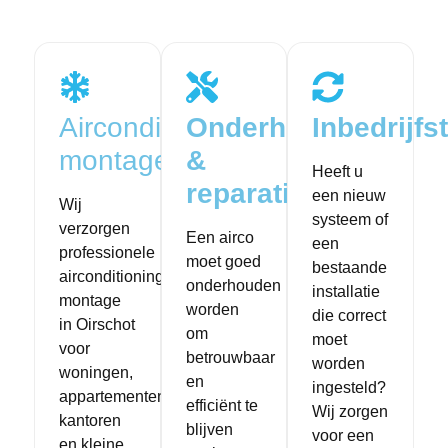
Airconditioning
Onderhoud
Inbedrijfst
montage​
&
Heeft u
reparatie​
een nieuw
Wij
systeem of
verzorgen
Een airco
een
professionele
moet goed
bestaande
airconditioning
onderhouden
installatie
montage
worden
die correct
in Oirschot
om
moet
voor
betrouwbaar
worden
woningen,
en
ingesteld?
appartementen,
efficiënt te
Wij zorgen
kantoren
blijven
voor een
en kleine