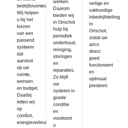
werken.
veilige en
bedrijfsruimtes.
Daarom
vakkundige
Wij helpen
bieden wij
inbedrijfstelling
u bij het
in Oirschot
in
kiezen
hulp bij
Oirschot,
van een
periodiek
zodat uw
passend
onderhoud,
airco
systeem
reiniging,
direct
dat
storingen
goed
aansluit
en
functioneert
op uw
reparaties.
en
ruimte,
Zo blijft
optimaal
wensen
uw
presteert.
en budget.
systeem in
Daarbij
goede
letten wij
conditie
op
en
comfort,
voorkomt
energieverbruik
u