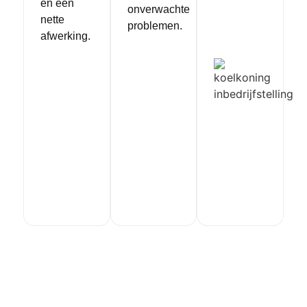
en een
onverwachte
nette
problemen.
afwerking.