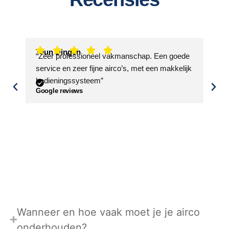
Teun Dingen
Jak
“Zeer professioneel vakmanschap. Een goede
“Ben
service en zeer fijne airco’s, met een makkelijk
snel
bedieningssysteem”
man
Google reviews
Goog
Wanneer en hoe vaak moet je je airco
onderhouden?